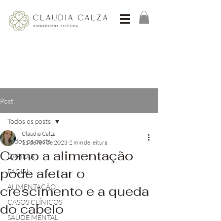
Post
Todos os posts
Claudia Calza
Todos os posts
11 de fev. de 2023
2 min de leitura
Como a alimentação
CAPILAR
pode afetar o
FACIAL
ALIMENTAÇÃO
crescimento e a queda
CASOS CLÍNICOS
do cabelo
SAÚDE MENTAL