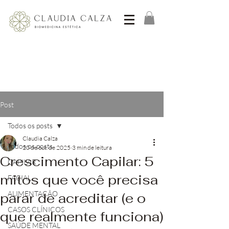
Post
Todos os posts
Claudia Calza
Todos os posts
20 de out. de 2025
3 min de leitura
Crescimento Capilar: 5
CAPILAR
mitos que você precisa
FACIAL
ALIMENTAÇÃO
parar de acreditar (e o
CASOS CLÍNICOS
que realmente funciona)
SAÚDE MENTAL