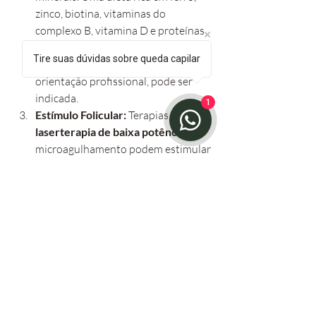
zinco, biotina, vitaminas do 
complexo B, vitamina D e proteínas 
é fundamental. Em casos de 
Tire suas dúvidas sobre queda capilar
deficiência, a suplementação, sob 
orientação profissional, pode ser 
indicada.
1
Estímulo Folicular:
 Terapias como a 
laserterapia de baixa potência
 e o 
microagulhamento podem estimular 
a circulação no couro cabeludo e 
ativar os folículos adormecidos, 
promovendo o crescimento de fios 
mais fortes.
Gerenciamento do Estresse:
 O 
estresse é um grande vilão da saúde 
capilar. Práticas de relaxamento e 
autocuidado são essenciais para 
manter o ciclo capilar em dia.