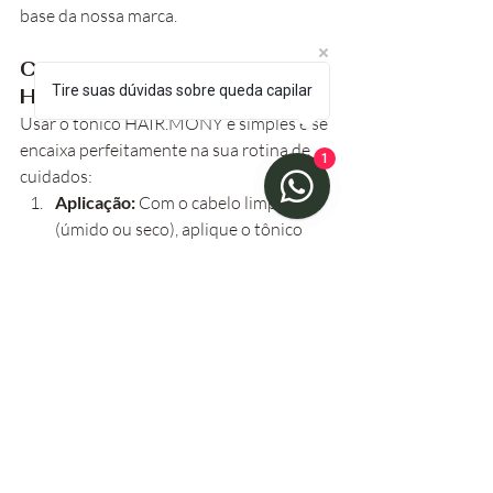
base da nossa marca.
Como incorporar o tônico 
Tire suas dúvidas sobre queda capilar
HAIR.MONY na sua rotina?
Usar o tônico HAIR.MONY é simples e se 
encaixa perfeitamente na sua rotina de 
1
cuidados:
Aplicação:
 Com o cabelo limpo 
(úmido ou seco), aplique o tônico 
diretamente no couro cabeludo, 
dividindo o cabelo em seções para 
garantir que o produto atinja toda a 
área.
Massagem:
 Massageie suavemente 
o couro cabeludo com as pontas dos 
dedos por alguns minutos. Isso 
ajuda na absorção do produto e 
estimula a circulação.
Frequência: