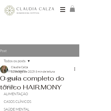
Post
Todos os posts
Claudia Calza
Todos os posts
12 de ago. de 2025
3 min de leitura
O guia completo do
CAPILAR
tônico HAIR.MONY
FACIAL
ALIMENTAÇÃO
CASOS CLÍNICOS
SAÚDE MENTAL