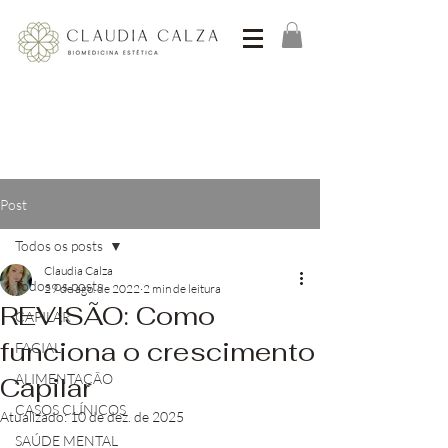
Post
Todos os posts
Claudia Calza
Todos os posts
29 de ago. de 2022
2 min de leitura
REVISÃO: Como
CAPILAR
funciona o crescimento
FACIAL
ALIMENTAÇÃO
Capilar
CASOS CLÍNICOS
Atualizado:
10 de dez. de 2025
SAÚDE MENTAL