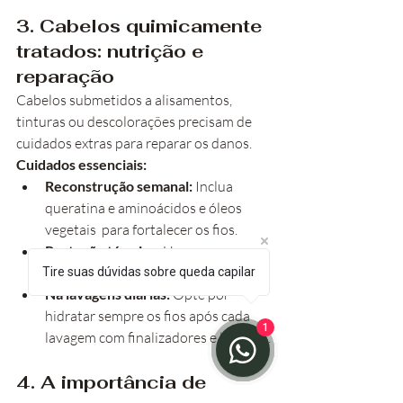
3. Cabelos quimicamente 
tratados: nutrição e 
reparação
Cabelos submetidos a alisamentos, 
tinturas ou descolorações precisam de 
cuidados extras para reparar os danos.
Cuidados essenciais:
Reconstrução semanal:
 Inclua 
queratina e aminoácidos e óleos 
vegetais  para fortalecer os fios.
Proteção térmica:
 Use sempre 
antes de secadores e chapinhas.
Tire suas dúvidas sobre queda capilar
Na lavagens diárias:
 Opte por 
hidratar sempre os fios após cada 
1
lavagem com finalizadores e leave-in.
4. A importância de 