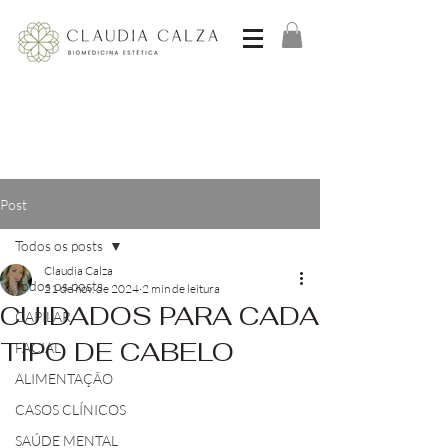
Post
Todos os posts
Claudia Calza
Todos os posts
21 de nov. de 2024
2 min de leitura
CUIDADOS PARA CADA
CAPILAR
TIPO DE CABELO
FACIAL
ALIMENTAÇÃO
CASOS CLÍNICOS
SAÚDE MENTAL