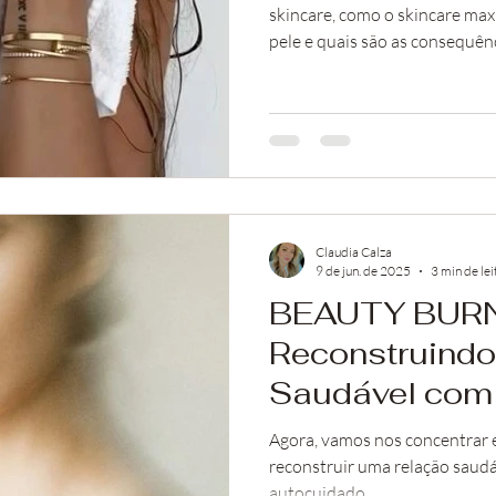
skincare, como o skincare max
pele e quais são as consequênc
Claudia Calza
9 de jun. de 2025
3 min de lei
BEAUTY BUR
Reconstruind
Saudável com 
(Parte 2)
Agora, vamos nos concentrar 
reconstruir uma relação saudá
autocuidado.