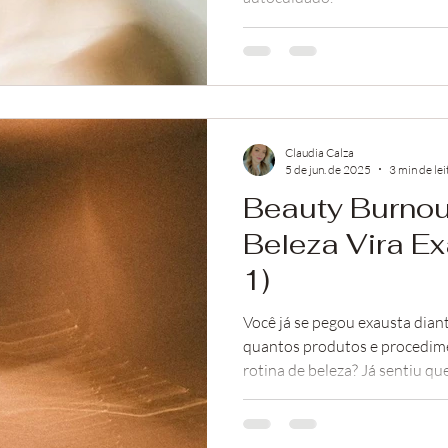
Claudia Calza
5 de jun. de 2025
3 min de lei
Beauty Burnou
Beleza Vira Ex
1)
Você já se pegou exausta dia
quantos produtos e procedime
rotina de beleza? Já sentiu qu
fonte de estresse do que de p