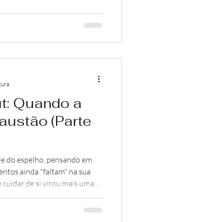
tura
t: Quando a
austão (Parte
nte do espelho, pensando em
ntos ainda "faltam" na sua
e cuidar de si virou mais uma
razer?