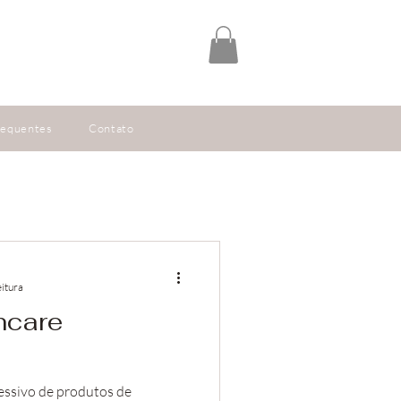
requentes
Contato
eitura
ncare
essivo de produtos de