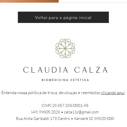
Voltar para a página inicial
Entenda nossa política de troca, devolução e reembolso
clicando aqui
CNPJ 28.557.285/0001-85
(49) 99805.2028 •
calza11c@gmail.com
Rua Anita Garibaldi 173 Centro • Xanxerê SC 89820-000