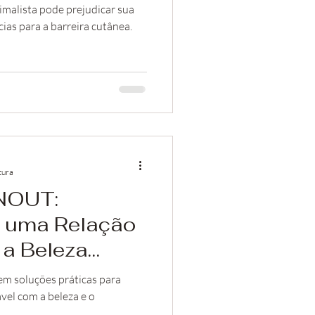
imalista pode prejudicar sua
ias para a barreira cutânea.
tura
NOUT:
o uma Relação
a Beleza
em soluções práticas para
vel com a beleza e o