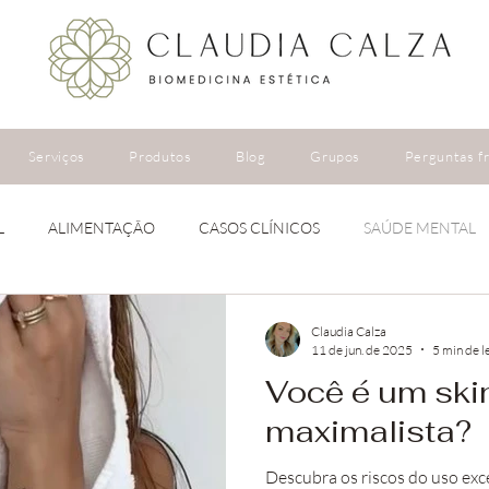
Serviços
Produtos
Blog
Grupos
Perguntas f
L
ALIMENTAÇÃO
CASOS CLÍNICOS
SAÚDE MENTAL
Claudia Calza
11 de jun. de 2025
5 min de l
Você é um ski
maximalista?
Descubra os riscos do uso exc