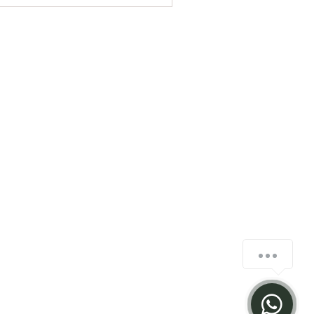
Tire suas dúvidas sobre queda capilar
1