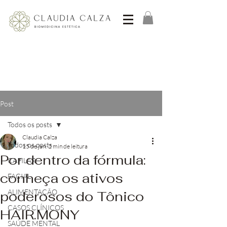
Post
Todos os posts
Claudia Calza
Todos os posts
15 de jan.
2 min de leitura
Por dentro da fórmula:
CAPILAR
conheça os ativos
FACIAL
ALIMENTAÇÃO
poderosos do Tônico
CASOS CLÍNICOS
HAIR.MONY
SAÚDE MENTAL