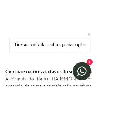
Tire suas dúvidas sobre queda capilar
1
Ciência e natureza a favor do seu cabelo
A fórmula do Tônico HAIR.MONY é um 
exemplo de como a combinação de ativos 
consagrados e tecnologia pode criar um 
produto de alta performance para o 
cuidado diário. Ao unir agentes que 
controlam a oleosidade, a inflamação e a 
descamação com estimulantes do 
crescimento, o tônico oferece uma 