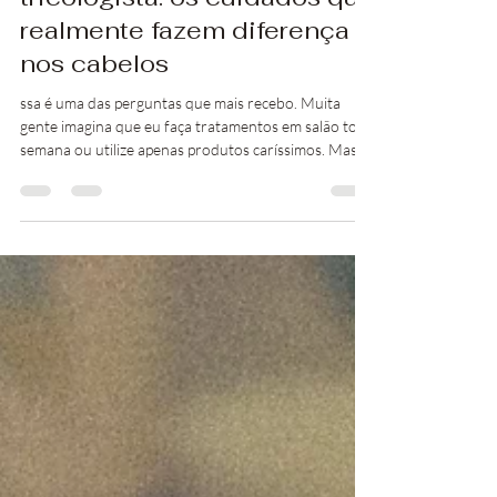
Claudia Calza
28 de jul.
2 min de leitura
A rotina capilar de uma
tricologista: os cuidados que
realmente fazem diferença
nos cabelos
ssa é uma das perguntas que mais recebo. Muita
gente imagina que eu faça tratamentos em salão toda
semana ou utilize apenas produtos caríssimos. Mas a
verdade é que a maior parte dos meus cuidados
acontece em casa.