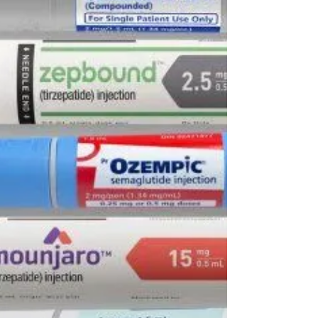
Claudia Calza
23 de mar.
3 min de leitura
Por que seu cabelo cai e
como reverter essa situação
eficazmente
Você já tentou de tudo: shampoo antiqueda,
suplemento, óleo de rícino, o segredo da vizinha. Mas
o cabelo continua caindo. A escova ainda está cheia. E
a sua autoestima vai junto. O problema quase nunca
está no produto. Está na causa — que só um
diagnóstico correto consegue identificar.