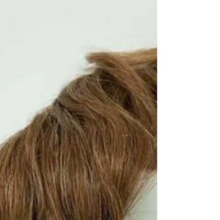
Claudia Calza
30 de mar.
3 min de leitura
Eflúvio capilar: o que é,
como identificar cada tipo e
quando se preocupar
A palavra eflúvio assusta. Mas entender o que está
acontecendo com o seu cabelo é o primeiro passo
para recuperá-lo. Eflúvio é o nome técnico para a
queda de cabelo difusa — aquela que acontece por
todo o couro cabeludo, sem falhas definidas. Mas
nem todo eflúvio é igual. Cada tipo tem uma causa
diferente, um ritmo diferente e um caminho de