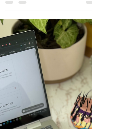
A rotina capilar de uma
tricologista: os cuidados que
realmente fazem diferença
nos cabelos
ssa é uma das perguntas que mais recebo. Muita
gente imagina que eu faça tratamentos em salão toda
semana ou utilize apenas produtos caríssimos. Mas a
verdade é que a maior parte dos meus cuidados
acontece em casa.